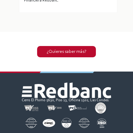
Financiera Redbanc.
¿Quieres saber más?
Cerro El Plomo 5630, Piso 13, Oficina 1301, Las Condes.