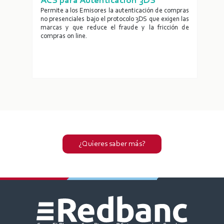
ACS para Autenticación 3DS
el
Permite a los Emisores la autenticación de compras
su
no presenciales bajo el protocolo 3DS que exigen las
no
marcas y que reduce el fraude y la fricción de
os
compras on line.
 o
¿Quieres saber más?